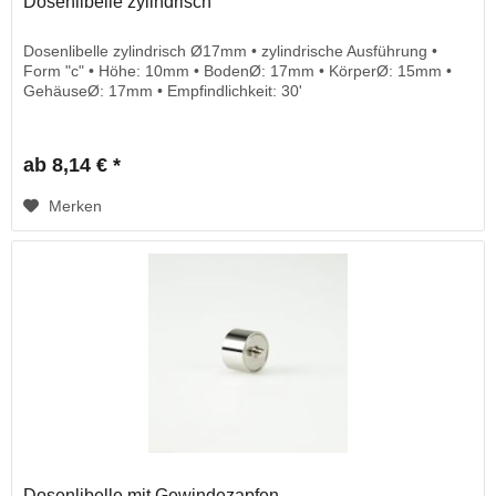
Dosenlibelle zylindrisch
Dosenlibelle zylindrisch Ø17mm • zylindrische Ausführung •
Form "c" • Höhe: 10mm • BodenØ: 17mm • KörperØ: 15mm •
GehäuseØ: 17mm • Empfindlichkeit: 30'
ab 8,14 € *
Merken
Dosenlibelle mit Gewindezapfen